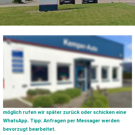
Unabhängiger Marken-Betrieb (U.M.B) und doch Marken-
Autohaus mit Fokus auf Fahrzeuge mit VW-Technik. 
Das Ziel: langfristige Kundenbeziehung und 
Zufriedenheit - gemäß unserem
Leitbild 
Anfragen rund um die Werkstatt bevorzugt über 
WhatsApp oder Signal  
0157 8803 4795
Anrufe bedienen wir je nach Arbeitsbelastung. Wenn 
möglich rufen wir später zurück oder schicken eine 
WhatsApp. Tipp: Anfragen per Messager werden 
bevorzugt bearbeitet. 